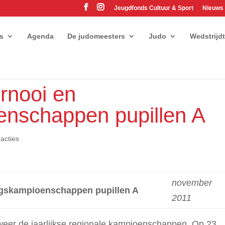
Jeugdfonds Cultuur & Sport
Nieuws
es
Agenda
De judomeesters
Judo
Wedstrijd
rnooi en
enschappen pupillen A
acties
november
ngskampioenschappen pupillen A
2011
 weer de jaarlijkse regionale kampioenschappen. Op 23