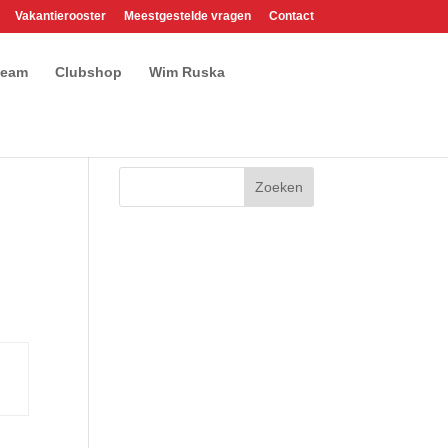
Vakantierooster
Meestgestelde vragen
Contact
team
Clubshop
Wim Ruska