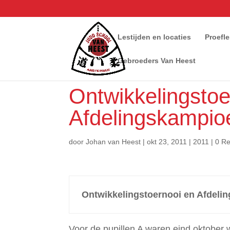
Lestijden en locaties
Proefl
Gebroeders Van Heest
Ontwikkelingstoe
Afdelingskampio
door
Johan van Heest
|
okt 23, 2011
|
2011
|
0 Re
Ontwikkelingstoernooi en Afdeli
Voor de pupillen A waren eind oktober