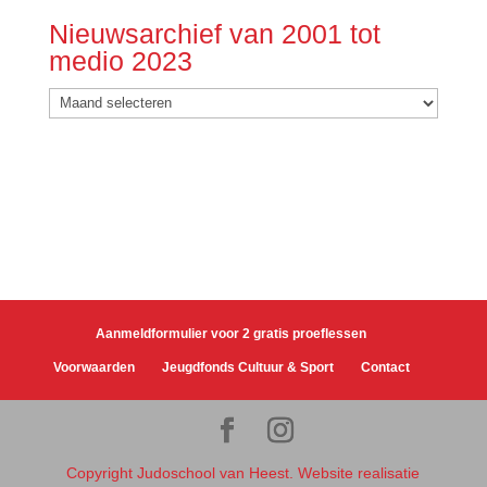
Nieuwsarchief van 2001 tot
medio 2023
Nieuwsarchief
van
2001
tot
medio
2023
Aanmeldformulier voor 2 gratis proeflessen
Voorwaarden
Jeugdfonds Cultuur & Sport
Contact
Copyright Judoschool van Heest. Website realisatie