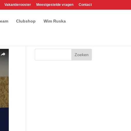
Vakantierooster
Meestgestelde vragen
Contact
team
Clubshop
Wim Ruska