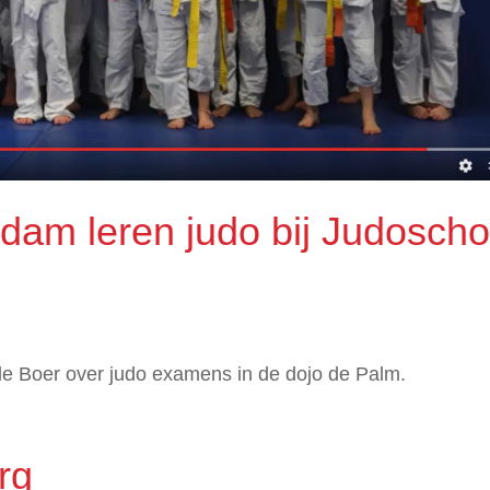
dam leren judo bij Judoscho
e Boer over judo examens in de dojo de Palm.
rg