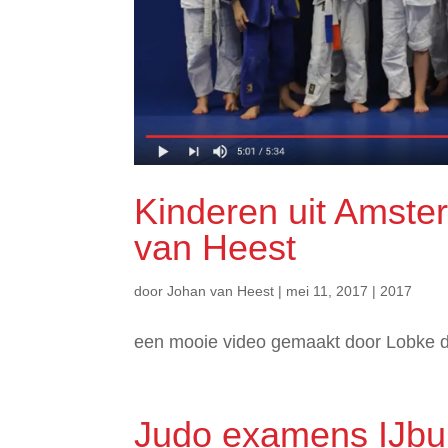
Kinderen uit Amster
van Heest
door
Johan van Heest
|
mei 11, 2017
|
2017
een mooie video gemaakt door Lobke d
Judo examens IJbu