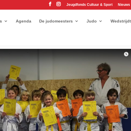
Jeugdfonds Cultuur & Sport
Nieuws
es
Agenda
De judomeesters
Judo
Wedstrijd