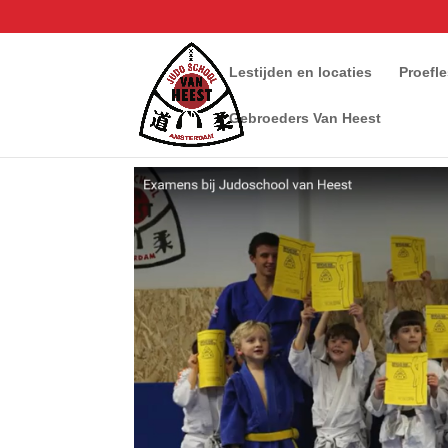
Lestijden en locaties
Proefl
Gebroeders Van Heest