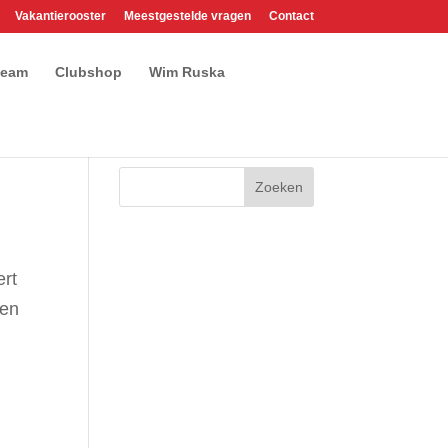
Vakantierooster
Meestgestelde vragen
Contact
team
Clubshop
Wim Ruska
ert
gen