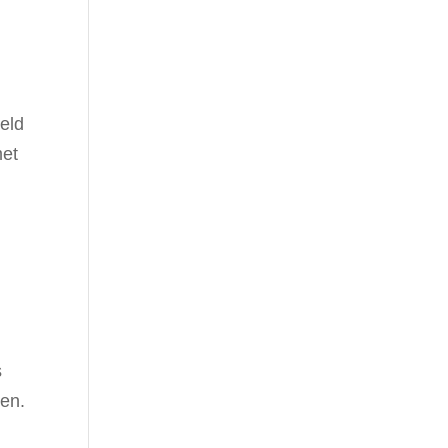
eld
met
s
len.