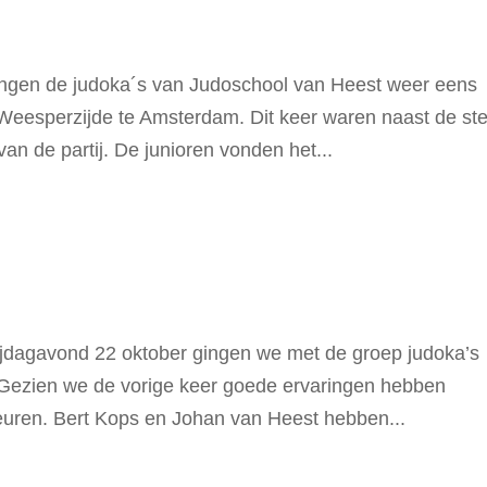
 gingen de judoka´s van Judoschool van Heest weer eens
 Weesperzijde te Amsterdam. Dit keer waren naast de st
n de partij. De junioren vonden het...
ijdagavond 22 oktober gingen we met de groep judoka’s
 Gezien we de vorige keer goede ervaringen hebben
euren. Bert Kops en Johan van Heest hebben...