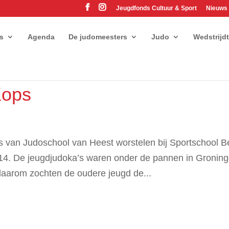
Jeugdfonds Cultuur & Sport
Nieuws
es
Agenda
De judomeesters
Judo
Wedstrijd
Kops
s van Judoschool van Heest worstelen bij Sportschool B
014. De jeugdjudoka’s waren onder de pannen in Gronin
daarom zochten de oudere jeugd de...