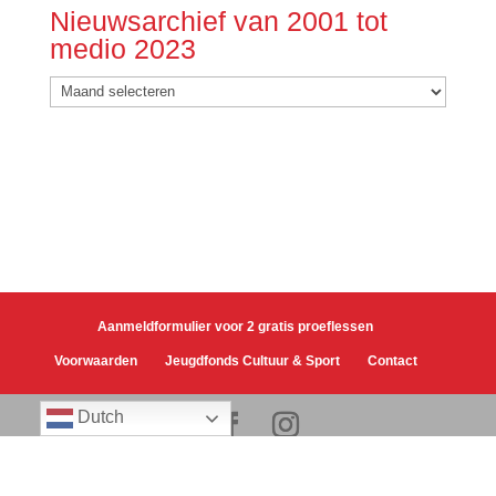
Nieuwsarchief van 2001 tot
medio 2023
Nieuwsarchief
van
2001
tot
medio
2023
Aanmeldformulier voor 2 gratis proeflessen
Voorwaarden
Jeugdfonds Cultuur & Sport
Contact
Dutch
Copyright Judoschool van Heest. Website realisatie