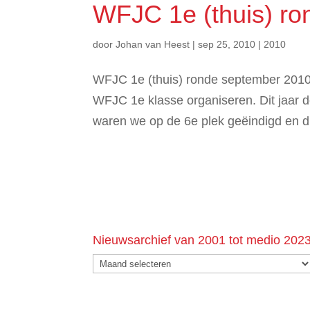
WFJC 1e (thuis) ro
door
Johan van Heest
|
sep 25, 2010
|
2010
WFJC 1e (thuis) ronde september 2010
WFJC 1e klasse organiseren. Dit jaar
waren we op de 6e plek geëindigd en du
Nieuwsarchief van 2001 tot medio 202
Nieuwsarchief
van
2001
tot