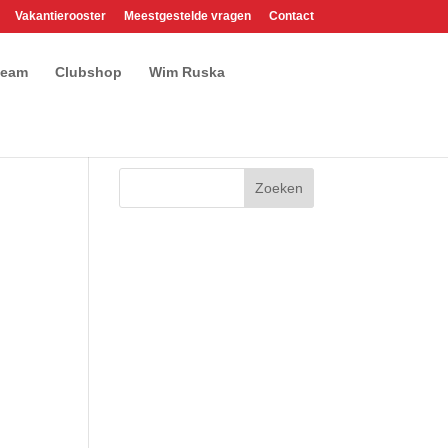
Vakantierooster
Meestgestelde vragen
Contact
team
Clubshop
Wim Ruska